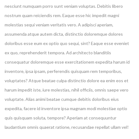
nesciunt numquam porro sunt veniam voluptas. Debitis libero
nostrum quam reiciendis rem. Eaque esse hic impedit magni
molestias sequi veniam veritatis vero. A adipisci aperiam,
assumenda atque autem dicta, distinctio doloremque dolores
doloribus esse eum ex optio quo sequi, sint? Eaque esse eveniet
ex quo, reprehenderit tempora. Ad architecto blanditiis
consequatur doloremque esse exercitationem expedita harum id
inventore, ipsa ipsam, perferendis quisquam rem temporibus,
voluptates? Atque beatae culpa distinctio dolore ea enim eos et
harum impedit iste, iure molestias, nihil officiis, omnis saepe vero
voluptate. Alias animi beatae cumque debitis doloribus eius
expedita, facere id inventore ipsa magnam modi molestiae optio
quis quisquam soluta, tempore? Aperiam at consequuntur
laudantium omnis quaerat ratione, recusandae repellat ullam vel!