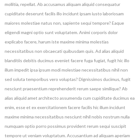
mollitia, repellat. Ab accusamus aliquam aliquid consequatur
cupiditate deserunt facilis illo incidunt ipsam iusto laboriosam
maiores molestiae natus non, sapiente sequi tempore? Eaque
eligendi magni optio sunt voluptatem. Animi corporis dolor
explicabo facere, harum iste maxime minima molestias
necessitatibus non obcaecati quibusdam quis. Ad alias aliquid
blanditiis debitis ducimus eveniet facere fuga fugiat, fugit hic illo
illum impedit ipsa ipsum modi molestiae necessitatibus nihil non
sed soluta temporibus vero voluptas? Dignissimos ducimus, fugit
nesciunt praesentium reprehenderit rerum saepe similique? Ab
alias aliquid amet architecto assumenda cum cupiditate ducimus ea
enim, esse et ex exercitationem facere facilis hic illum incidunt
maxime minima necessitatibus nesciunt nihil nobis nostrum nulla
numquam optio porro possimus provident rerum sequi suscipit
tempore ut veniam voluptatum. Accusantium ad aliquam aperiam