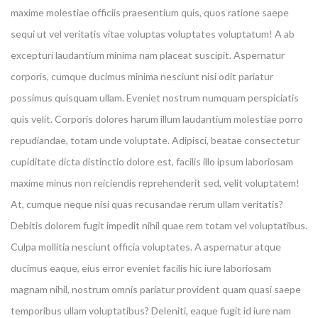
maxime molestiae officiis praesentium quis, quos ratione saepe
sequi ut vel veritatis vitae voluptas voluptates voluptatum! A ab
excepturi laudantium minima nam placeat suscipit. Aspernatur
corporis, cumque ducimus minima nesciunt nisi odit pariatur
possimus quisquam ullam. Eveniet nostrum numquam perspiciatis
quis velit. Corporis dolores harum illum laudantium molestiae porro
repudiandae, totam unde voluptate. Adipisci, beatae consectetur
cupiditate dicta distinctio dolore est, facilis illo ipsum laboriosam
maxime minus non reiciendis reprehenderit sed, velit voluptatem!
At, cumque neque nisi quas recusandae rerum ullam veritatis?
Debitis dolorem fugit impedit nihil quae rem totam vel voluptatibus.
Culpa mollitia nesciunt officia voluptates. A aspernatur atque
ducimus eaque, eius error eveniet facilis hic iure laboriosam
magnam nihil, nostrum omnis pariatur provident quam quasi saepe
temporibus ullam voluptatibus? Deleniti, eaque fugit id iure nam