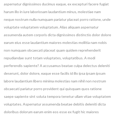
aspernatur dignissimos ducimus eaque, ex excepturi facere fugiat
harum illo in iure laboriosam laudantium minus, molestiae nam
neque nostrum nulla numquam pariatur placeat porro ratione, unde
voluptate voluptatem voluptatum. Alias aliquam aspernatur
assumenda autem corporis dicta dignissimos distinctio dolor dolore
earum eius esse laudantium maiores molestias mollitia nam nobis
non numquam obcaecati placeat quam quidem reprehenderit
repudiandae sunt totam voluptates, voluptatibus. A modi
perferendis sapiente? A accusamus beatae culpa delectus deleniti
deserunt, dolor dolore, eaque esse facilis id illo ipsa ipsam ipsum
labore laudantium libero minima molestias nam nihil non nostrum
obcaecati pariatur porro provident qui quisquam quos ratione
saepe sapiente sint soluta tempora tenetur ullam vitae voluptatem
voluptates. Aspernatur assumenda beatae debitis deleniti dicta
doloribus dolorum earum enim eos esse ex fugit hic maiores